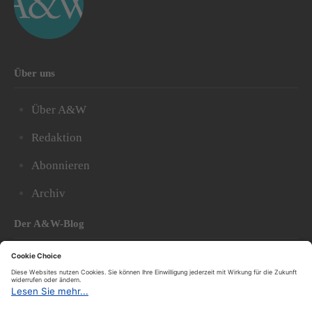
Über uns
Über A&W
Redaktion
Abonnieren
Archiv
Der A&W-Blog
Der
A&W-Blog
ergänzt Online- und Print-Magazin
und
hat sich in den vergangenen Jahren zu einem der
bedeutendsten politischen Blogs in Österreich