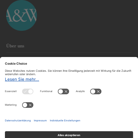
Über uns
Über A&W
Redaktion
Abonnieren
Archiv
Der A&W-Blog
Der
A&W-Blog
ergänzt Online- und Print-Magazin
und
hat sich in den vergangenen Jahren zu einem der