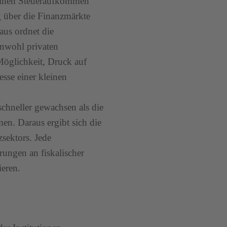
meinen Steueraufkommen
g über die Finanzmärkte
aus ordnet die
inwohl privaten
Möglichkeit, Druck auf
sse einer kleinen
schneller gewachsen als die
en. Daraus ergibt sich die
sektors. Jede
rungen an fiskalischer
eren.