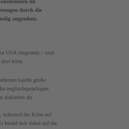
 ÖkonomInnen im
erungen durch die
endig angesehen.
en USA eingesetzt – und
ß dort hohe
wiederum kaufte große
 Im englischsprachigen
diskutiert als
 während der Krise auf
r berief sich dabei auf die