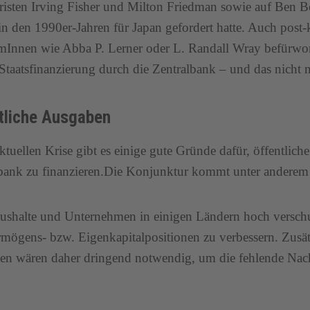
isten Irving Fisher und Milton Friedman sowie auf Ben Be
 in den 1990er-Jahren für Japan gefordert hatte. Auch post
nnen wie Abba P. Lerner oder L. Randall Wray befürwor
 Staatsfinanzierung durch die Zentralbank – und das nicht n
tliche Ausgaben
aktuellen Krise gibt es einige gute Gründe dafür, öffentliche
bank zu finanzieren.Die Konjunktur kommt unter anderem 
ushalte und Unternehmen in einigen Ländern hoch verschu
rmögens- bzw. Eigenkapitalpositionen zu verbessern. Zusätz
n wären daher dringend notwendig, um die fehlende Nac