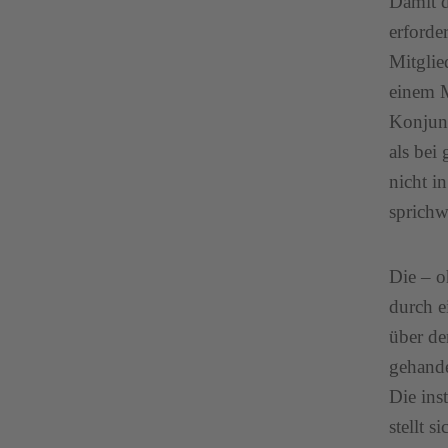
Damit d
erforde
Mitglie
einem M
Konjunk
als bei
nicht i
sprichw
Die – o
durch e
über de
gehande
Die ins
stellt 