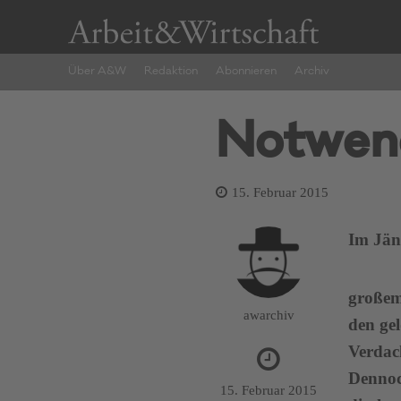
Über A&W
Redaktion
Abonnieren
Archiv
Notwend
15. Februar 2015
Im Jän
großem
awarchiv
den ge
Verdach
Dennoch
15. Februar 2015