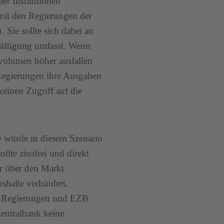
er Institutionen
mit den Regierungen der
. Sie sollte sich dabei an
chäftigung umfasst. Wenn
volumen höher ausfallen
s Regierungen ihre Ausgaben
keinen Zugriff auf die
e würde in diesem Szenario
llte zinsfrei und direkt
er über den Markt
shalte verhindert.
en Regierungen und EZB
 Zentralbank keine