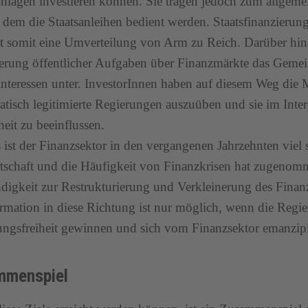
nlagen investieren können. Sie tragen jedoch zum allge
s dem die Staatsanleihen bedient werden. Staatsfinanzierun
t somit eine Umverteilung von Arm zu Reich. Darüber hin
erung öffentlicher Aufgaben über Finanzmärkte das Geme
interessen unter. InvestorInnen haben auf diesem Weg die 
tisch legitimierte Regierungen auszuüben und sie im Intere
eit zu beeinflussen.
s ist der Finanzsektor in den vergangenen Jahrzehnten viel 
tschaft und die Häufigkeit von Finanzkrisen hat zugenomm
igkeit zur Restrukturierung und Verkleinerung des Finanz
rmation in diese Richtung ist nur möglich, wenn die Regie
gsfreiheit gewinnen und sich vom Finanzsektor emanzipi
mmenspiel