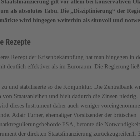
e Staatsfinanzierung gilt vor allem bei konservativen
um als absolutes Tabu. Die „Disziplinierung“ der Regi
märkte wird hingegen weiterhin als sinnvoll und notw
e Rezepte
eres Rezept der Krisenbekämpfung hat man hingegen in d
it deutlich effektiver als im Euroraum. Die Regierung lie
e zu und stabilisierte so die Konjunktur. Die Zentralbank 
von Staatsanleihen und hielt dadurch die Zinsen niedrig.
rd dieses Instrument daher auch weniger voreingenommen 
ande. Adair Turner, ehemaliger Vorsitzender der britischen
arktregulierungsbehörde FSA, betonte die Notwendigkeit,
trument der direkten Staatsfinanzierung zurückzugreifen1. E