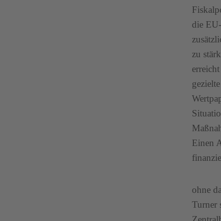
Fiskalp
die EU-
zusätzl
zu stär
erreich
gezielt
Wertpap
Situati
Maßnahm
Einen A
finanzi
ohne da
Turner 
Zentral