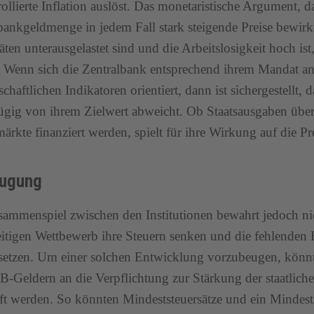
ollierte Inflation auslöst. Das monetaristische Argument, 
bankgeldmenge in jedem Fall stark steigende Preise bewirkt,
äten unterausgelastet sind und die Arbeitslosigkeit hoch ist,
. Wenn sich die Zentralbank entsprechend ihrem Mandat a
schaftlichen Indikatoren orientiert, dann ist sichergestellt, d
ügig von ihrem Zielwert abweicht. Ob Staatsausgaben übe
ärkte finanziert werden, spielt für ihre Wirkung auf die Pr
eugung
ammenspiel zwischen den Institutionen bewahrt jedoch nic
itigen Wettbewerb ihre Steuern senken und die fehlende
setzen. Um einer solchen Entwicklung vorzubeugen, könn
-Geldern an die Verpflichtung zur Stärkung der staatlic
t werden. So könnten Mindeststeuersätze und ein Mindesta