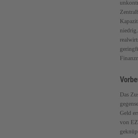
unkontr
Zentral
Kapazit
niedrig
realwirt
geringf
Finanzm
Vorb
Das Zus
gegense
Geld er
von EZB
geknüpf