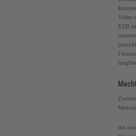
Konjunk
Vieles 
EZB zu 
unterst
prozykl
Finanzi
langfri
Macht
Zweiten
Mensch
mit nie