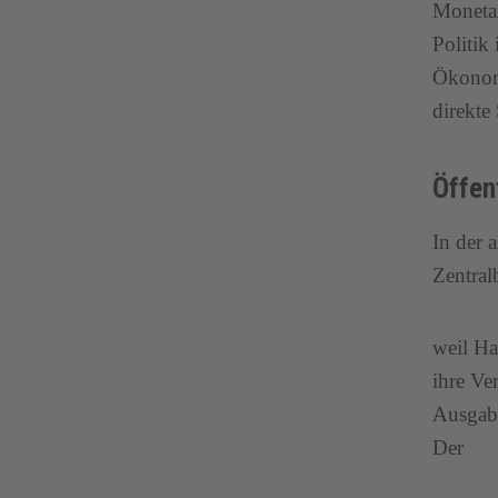
Monetar
Politik
ÖkonomI
direkte
Öffen
In der 
Zentral
weil Ha
ihre Ve
Ausgabe
Der