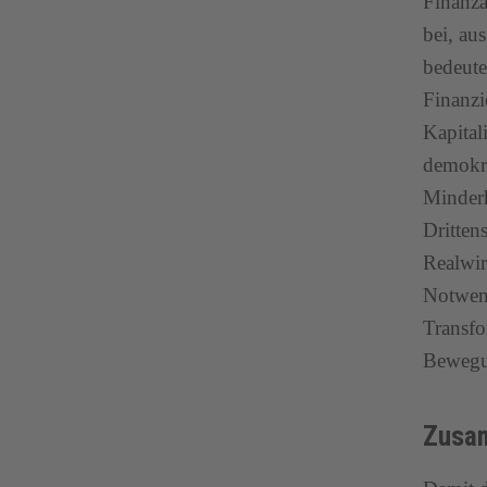
Finanza
bei, au
bedeute
Finanzi
Kapital
demokra
Minderh
Dritten
Realwir
Notwend
Transfo
Bewegun
Zusa