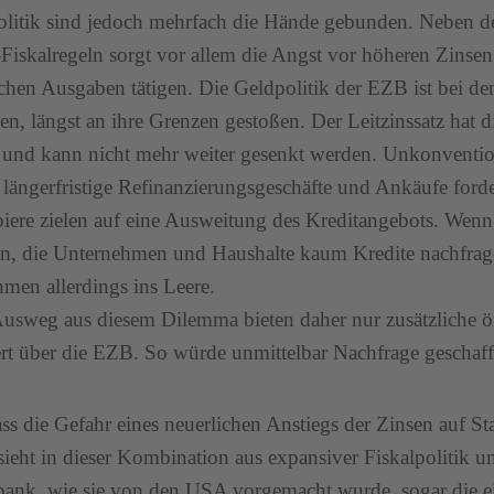
olitik sind jedoch mehrfach die Hände gebunden. Neben 
Fiskalregeln sorgt vor allem die Angst vor höheren Zinsen 
ichen Ausgaben tätigen. Die Geldpolitik der EZB ist bei d
ken, längst an ihre Grenzen gestoßen. Der Leitzinssatz hat
t und kann nicht mehr weiter gesenkt werden. Unkonvent
e längerfristige Refinanzierungsgeschäfte und Ankäufe ford
iere zielen auf eine Ausweitung des Kreditangebots. Wenn,
on, die Unternehmen und Haushalte kaum Kredite nachfrage
en allerdings ins Leere.
usweg aus diesem Dilemma bieten daher nur zusätzliche ö
ert über die EZB. So würde unmittelbar Nachfrage geschaff
ss die Gefahr eines neuerlichen Anstiegs der Zinsen auf Sta
sieht in dieser Kombination aus expansiver Fiskalpolitik u
bank, wie sie von den USA vorgemacht wurde, sogar die ei