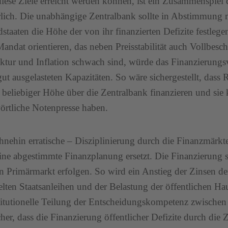
iese Ziele erreicht werden können, ist ein Zusammenspiel d
rlich. Die unabhängige Zentralbank sollte in Abstimmung 
dstaaten die Höhe der von ihr finanzierten Defizite festlegen
andat orientieren, das neben Preisstabilität auch Vollbes
tur und Inflation schwach sind, würde das Finanzierungs
 gut ausgelasteten Kapazitäten. So wäre sichergestellt, das
n beliebiger Höhe über die Zentralbank finanzieren und sie 
örtliche Notenpresse haben.
hnehin erratische – Disziplinierung durch die Finanzmärkt
ine abgestimmte Finanzplanung ersetzt. Die Finanzierung so
n Primärmarkt erfolgen. So wird ein Anstieg der Zinsen d
lten Staatsanleihen und der Belastung der öffentlichen Hau
titutionelle Teilung der Entscheidungskompetenz zwisch
sicher, dass die Finanzierung öffentlicher Defizite durch die