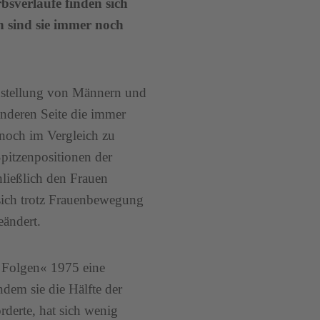
bsverläufe finden sich
h sind sie immer noch
chstellung von Männern und
anderen Seite die immer
 noch im Vergleich zu
pitzenpositionen der
hließlich den Frauen
 sich trotz Frauenbewegung
eändert.
n Folgen« 1975 eine
dem sie die Hälfte der
rderte, hat sich wenig