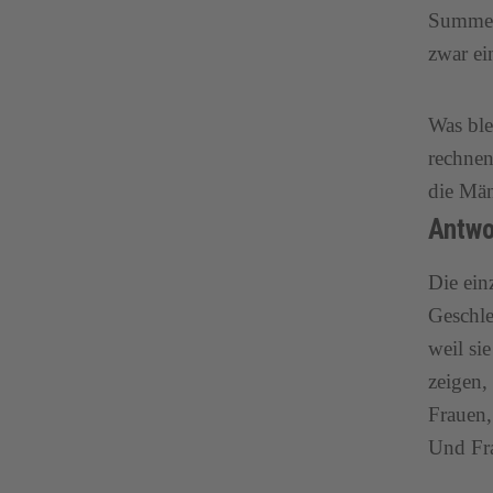
Summe u
zwar ei
Was ble
rechnen
die Män
Antwo
Die ein
Geschl
weil si
zeigen,
Frauen,
Und Fra