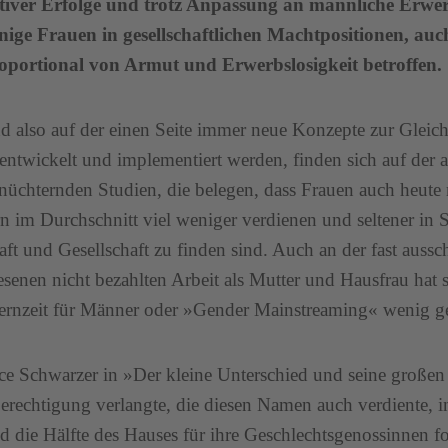
ativer Erfolge und trotz Anpassung an männliche Erwer
nige Frauen in gesellschaftlichen Machtpositionen, auc
oportional von Armut und Erwerbslosigkeit betroffen.
 also auf der einen Seite immer neue Konzepte zur Glei
entwickelt und implementiert werden, finden sich auf der 
nüchternden Studien, die belegen, dass Frauen auch heute
 im Durchschnitt viel weniger verdienen und seltener in S
aft und Gesellschaft zu finden sind. Auch an der fast aussc
senen nicht bezahlten Arbeit als Mutter und Hausfrau hat
ernzeit für Männer oder »Gender Mainstreaming« wenig g
ice Schwarzer in »Der kleine Unterschied und seine große
erechtigung verlangte, die diesen Namen auch verdiente, in
d die Hälfte des Hauses für ihre Geschlechtsgenossinnen fo