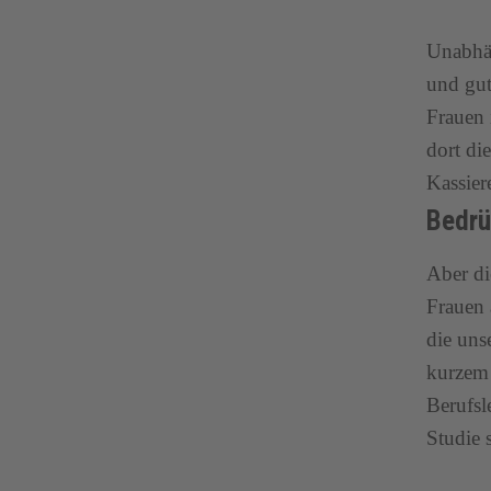
Unabhän
und gut
Frauen 
dort di
Kassier
Bedrü
Aber di
Frauen 
die uns
kurzem 
Berufsl
Studie 