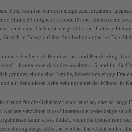
sem Spiel könnten wir noch einige Zeit fortfahren. Insges
ende Studie 23 mögliche Gründe für die Unterschiede zw
uen bereits vor der Studie ausgeschlossen. Untersucht wu
 die sich in Bezug auf ihre Startbedingungen ins Berufsleb
 unterscheiden sich Berufsverlauf und Berufserfolg. Und h
erlauf – könnte man dann den »wahren« Grund für die Un
lich gründen einige eine Familie, bekommen einige Fraue
und auf der anderen Seite geht nur einer der Männer in Ka
 der Grund für die Gehaltsverluste? Ist es so, dass so lang
f Karriere verzichten muss? Interessanterweise zeigte sich i
Ergebnissen kaum etwas ändert, wenn die Frauen (und der
 Berechnung ausgeschlossen werden. Die Gehaltsunterschie