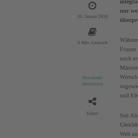
integr
nur we
20. Januar 2020
überpr
Während
6 Min. Lesezeit
Frauen 
noch er
Männern
Wirtsch
Newsletter
abonnieren
zugewie
und Elt
Teilen!
Seit Al
Gleichb
Welt un