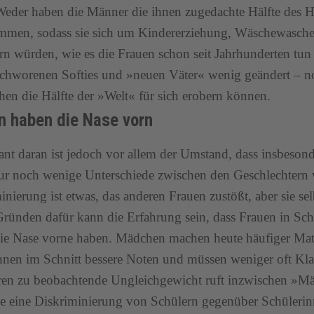
Weder haben die Männer die ihnen zugedachte Hälfte des H
mmen, sodass sie sich um Kindererziehung, Wäschewasch
 würden, wie es die Frauen schon seit Jahrhunderten tun
schworenen Softies und »neuen Väter« wenig geändert – n
hen die Hälfte der »Welt« für sich erobern können.
n haben die Nase vorn
sant daran ist jedoch vor allem der Umstand, dass insbeson
ur noch wenige Unterschiede zwischen den Geschlechter
inierung ist etwas, das anderen Frauen zustößt, aber sie selb
Gründen dafür kann die Erfahrung sein, dass Frauen in Sc
ie Nase vorne haben. Mädchen machen heute häufiger Mat
hnen im Schnitt bessere Noten und müssen weniger oft Kla
hren zu beobachtende Ungleichgewicht ruft inzwischen »M
ie eine Diskriminierung von Schülern gegenüber Schülerin