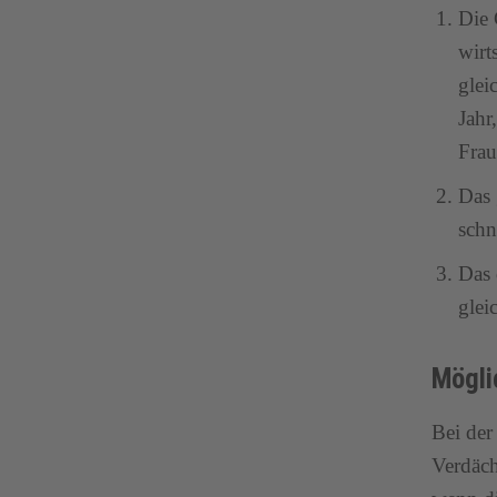
Die 
wirt
glei
Jahr
Frau
Das 
schn
Das 
glei
Mögli
Bei der
Verdäch