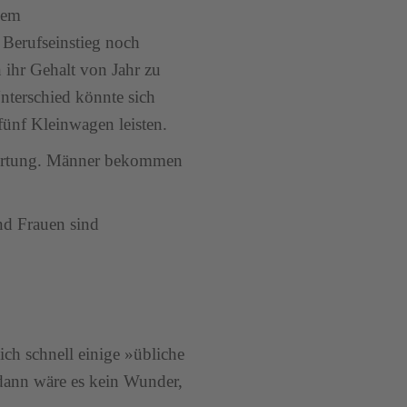
nem
 Berufseinstieg noch
n ihr Gehalt von Jahr zu
Unterschied könnte sich
fünf Kleinwagen leisten.
twortung. Männer bekommen
und Frauen sind
ch schnell einige »übliche
, dann wäre es kein Wunder,