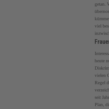
getan. 
überno
kümmern
viel be
inzwisc
Fraue
Interes
heute n
Diskrim
vielen 
Regel d
verzeic
seit Ja
Plan, d