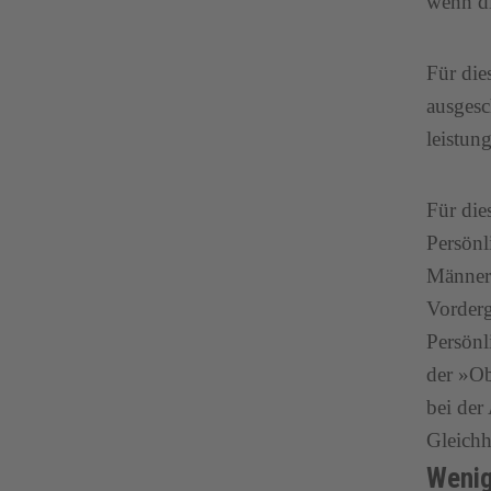
wenn di
Für die
ausgesc
leistung
Für die
Persönl
Männer 
Vorderg
Persönl
der »Ob
bei der
Gleichh
Wenig