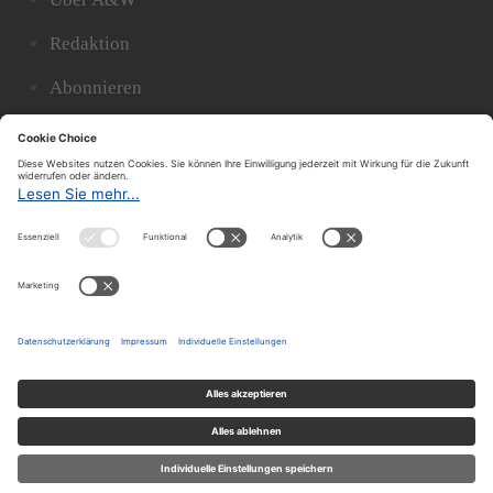
Redaktion
Abonnieren
Archiv
Der A&W-Blog
Der
A&W-Blog
ergänzt Online- und Print-Magazin
und
hat sich in den vergangenen Jahren zu einem der
bedeutendsten politischen Blogs in Österreich
entwickelt.