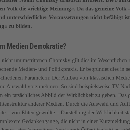
en Volk die »richtige Meinung«. Da das gemeine Volk –
d unterschiedlicher Voraussetzungen nicht befähigt ist,
g« zu bilden.
rn Medien Demokratie?
 nicht unumstrittenen Chomsky gilt dies im Wesentlichen n
schende Medien- und Politikpraxis. Er begründet dies in
schiedenen Parametern: Der Aufbau von klassischen Medie
ine Auswahl vorzunehmen. So sind beispielsweise TV-Nachr
m ein tatsächliches Abbild der Wirklichkeit zu geben. Das gi
htenstruktur anderer Medien. Durch die Auswahl und Aufbe
te – von Eliten gewollte – Darstellung der Wirklichkeit s
mplexere Gedankengänge, die nicht in einer Kurzmeldung 
hance, eine Verbreitung (und somit Öffentlichkeit) zu erle