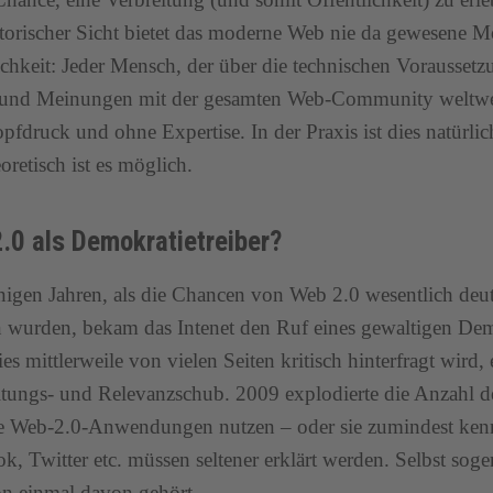
torischer Sicht bietet das moderne Web nie da gewesene M
ichkeit: Jeder Mensch, der über die technischen Voraussetz
e und Meinungen mit der gesamten Web-Community weltwei
pfdruck und ohne Expertise. In der Praxis ist dies natürlic
oretisch ist es möglich.
.0 als Demokratietreiber?
igen Jahren, als die Chancen von Web 2.0 wesentlich deutl
 wurden, bekam das Intenet den Ruf eines gewaltigen Dem
es mittlerweile von vielen Seiten kritisch hinterfragt wird,
tungs- und Relevanzschub. 2009 explodierte die Anzahl der
e Web-2.0-Anwendungen nutzen – oder sie zumindest kenn
k, Twitter etc. müssen seltener erklärt werden. Selbst sog
on einmal davon gehört.