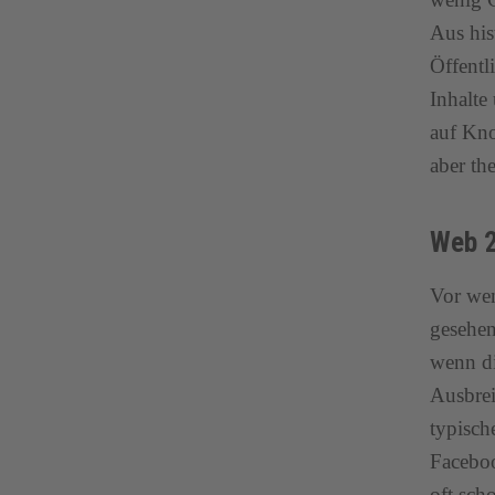
Aus his
Öffentl
Inhalt
auf Kno
aber the
Web 2
Vor wen
gesehen
wenn di
Ausbrei
typisch
Faceboo
oft sch