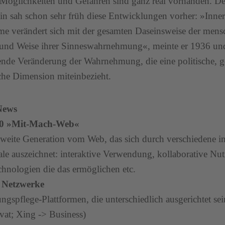
 Möglichkeiten und Gefahren sind ganz real vorhanden. De
n sah schon sehr früh diese Entwicklungen vorher: »Inner
me verändert sich mit der gesamten Daseinsweise der mens
 und Weise ihrer Sinneswahrnehmung«, meinte er 1936 und
ende Veränderung der Wahrnehmung, die eine politische, ge
che Dimension miteinbezieht.
News
.0 »Mit-Mach-Web«
 zweite Generation vom Web, das sich durch verschiedene i
e auszeichnet: interaktive Verwendung, kollaborative N
hnologien die das ermöglichen etc.
e Netzwerke
ngspflege-Plattformen, die unterschiedlich ausgerichtet s
ivat; Xing -> Business)