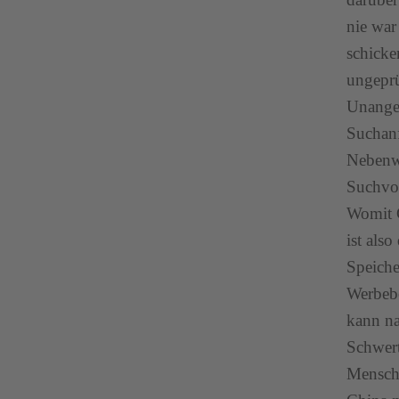
nie war
schicke
ungepr
Unangef
Suchanf
Nebenwi
Suchvor
Womit G
ist als
Speiche
Werbebe
kann na
Schwert
Mensche