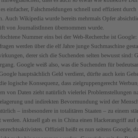
 es einfacher, Falschmeldungen schnell und effizient durc
n. Auch Wikipedia wurde bereits mehrmals Opfer absichtli
üft von JournalistInnen übernommen wurde.
ochtene Nummer eins bei der Web-Recherche ist Google: 8
ragen werden über die elf Jahre junge Suchmaschine gestar
rkungen, derer sich die Suchenden selten bewusst sind: G
gang. Google weiß also, was die Suchenden für bedeutsam
oogle hauptsächlich Geld verdient, dürfte auch kein Geh
o die logische Konsequenz, dass zielgruppengerecht Werbun
rn von Daten zieht natürlich vielerlei Problemstellungen n
lagerung und indirekten Bevormundung wird der Mensch ä
türlich – insbesondere in totalitären Staaten – zu einem 
 werden. Aktuell gab es in China einen Hackerangriff auf
nrechtsaktivisten. Offiziell heißt es nun seitens Google, 