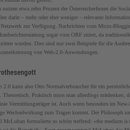
o nutzen etwa zehn Prozent der ÖsterreicherInnen die Soc
llen darin – mehr oder eher weniger – relevante Informatio
 Netzwerk zur Verfügung. Nachrichten vom Micro-Bloggi
 Iranberichterstattung sogar vom ORF zitiert, da tradition
nitten wurden. Dies sind nur zwei Beispiele für die Ausbr
nzanerkennung von Web-2.0-Anwendungen.
rothesengott
 2.0 kann also Otto Normalverbraucher für ein persönlich
 Theoretisch. Praktisch muss man allerdings mitdenken, 
Linie Vermittlungsträger ist. Auch wenn besonders im New
tige Wechselwirkung zum Tragen kommt. Der Philosoph un
l McLuhan formulierte so schön treffend: »the medium is
ist die Botschaft«. Kurz gesagt verstand McLuhan das M