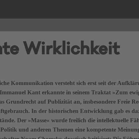
e Wirklichkeit
iche Kommunikation versteht sich erst seit der Aufklär
 Immanuel Kant erkannte in seinem Traktat »Zum ewi
as Grundrecht auf Publizität an, insbesondere Freie Re
tgebrauch. In der historischen Entwicklung gab es daz
ände. Der »Masse« wurde freilich die intellektuelle Fä
u Politik und anderen Themen eine kompetente Meinung
schafter Noam Chomsky drastisch kritisiert: Die Führ