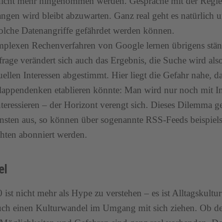
icht mehr hingenommen werden. Gespräche mit der Regie
gen wird bleibt abzuwarten. Ganz real geht es natürlich
olche Datenangriffe gefährdet werden können.
plexen Rechenverfahren von Google lernen übrigens ständ
rage verändert sich auch das Ergebnis, die Suche wird also
uellen Interessen abgestimmt. Hier liegt die Gefahr nahe, da
appendenken etablieren könnte: Man wird nur noch mit In
nteressieren – der Horizont verengt sich. Dieses Dilemma 
nsten aus, so können über sogenannte RSS-Feeds beispiel
hten abonniert werden.
el
 ist nicht mehr als Hype zu verstehen – es ist Alltagskult
ch einen Kulturwandel im Umgang mit sich ziehen. Ob de