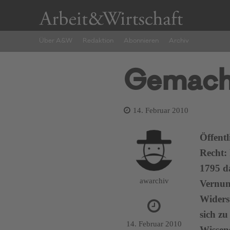
Über A&W
Redaktion
Abonnieren
Archiv
Gemacht
14. Februar 2010
Öffentl
Recht:
1795 d
awarchiv
Vernunf
Widerst
sich z
14. Februar 2010
Wissen