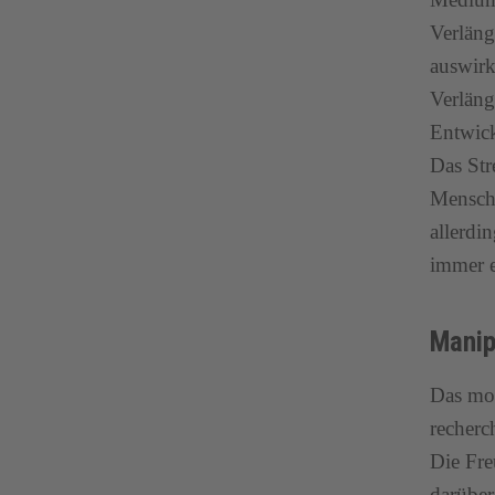
Verläng
auswirk
Verläng
Entwick
Das Str
Mensche
allerdi
immer e
Manip
Das mod
recherc
Die Fre
darüber