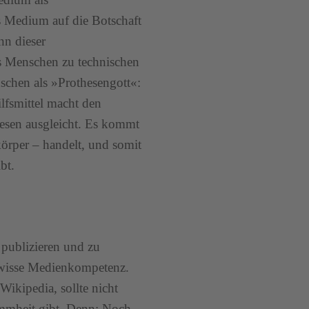
s Medium auf die Botschaft
nn dieser
s Menschen zu technischen
chen als »Prothesengott«:
ilfsmittel macht den
esen ausgleicht. Es kommt
körper – handelt, und somit
bt.
 publizieren und zu
gewisse Medienkompetenz.
Wikipedia, sollte nicht
ummheit gibt. Denn: Noch