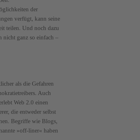
öglichkeiten der
ungen verfügt, kann seine
t teilen. Und noch dazu
h nicht ganz so einfach –
icher als die Gefahren
okratietreibers. Auch
 erlebt Web 2.0 einen
er, die entweder selbst
en. Begriffe wie Blogs,
enannte »off-liner« haben