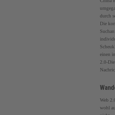
China n
umgegan
durch s
Die kom
Suchanf
individ
Scheukl
einen i
2.0-Die
Nachric
Wand
Web 2.0
wohl au