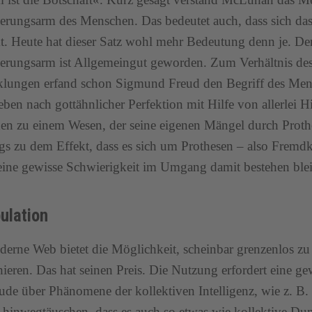
erungsarm des Menschen. Das bedeutet auch, dass sich da
t. Heute hat dieser Satz wohl mehr Bedeutung denn je. De
erungsarm ist Allgemeingut geworden. Zum Verhältnis de
lungen erfand schon Sigmund Freud den Begriff des Mens
eben nach gottähnlicher Perfektion mit Hilfe von allerlei H
n zu einem Wesen, der seine eigenen Mängel durch Proth
ngs zu dem Effekt, dass es sich um Prothesen – also Fremd
ine gewisse Schwierigkeit im Umgang damit bestehen blei
ulation
erne Web bietet die Möglichkeit, scheinbar grenzenlos zu
hieren. Das hat seinen Preis. Die Nutzung erfordert eine 
ude über Phänomene der kollektiven Intelligenz, wie z. B. 
 hinwegtäuschen, dass es auch so etwas wie kollektive D