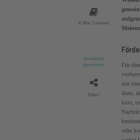
gemein
aufgrun
6 Min. Lesezeit
Meinun
Förde
Newsletter
Für den
abonnieren
vorherr
mit ver
dazu, e
Teilen!
kurz, u
Nachric
bestimm
oder ko
wenig C