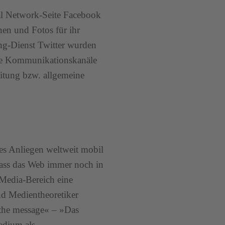
ial Network-Seite Facebook
nen und Fotos für ihr
ng-Dienst Twitter wurden
elle Kommunikationskanäle
eitung bzw. allgemeine
es Anliegen weltweit mobil
dass das Web immer noch in
-Media-Bereich eine
d Medientheoretiker
 the message« – »Das
edium als