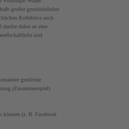
r Philosoph Walter
halb großer geschichtlicher
chlichen Kollektiva auch
 dachte dabei an eine
sellschaftliche und
neinander greifende
utzung (Zusammenspiel)
ein können (z. B. Facebook