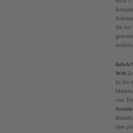
nicht –
Benjami
Zeiträu
die Art
gravier
technis
Info&
Web 2
Ist die
Merkmal
von Tec
Sozial
Beziehu
eher pr