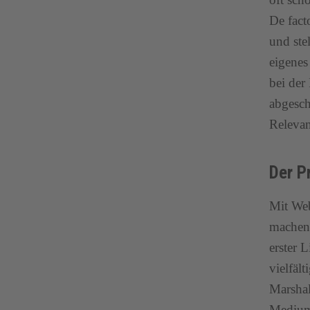
De fact
und ste
eigenes
bei der
abgesch
Releva
Der P
Mit Web
machen.
erster 
vielfäl
Marshal
Medium 