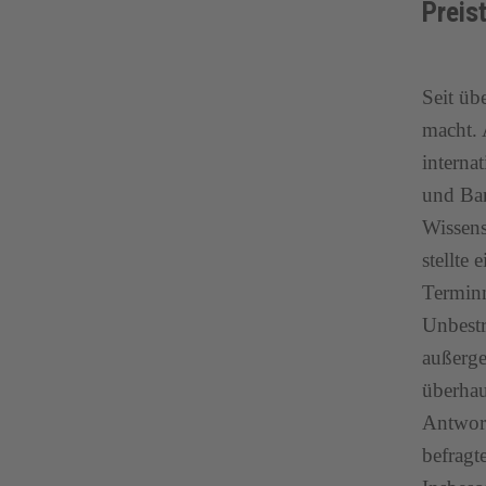
Preis
Seit üb
macht. 
interna
und Ban
Wissens
stellte
Terminm
Unbestr
außerge
überhau
Antwort
befragt