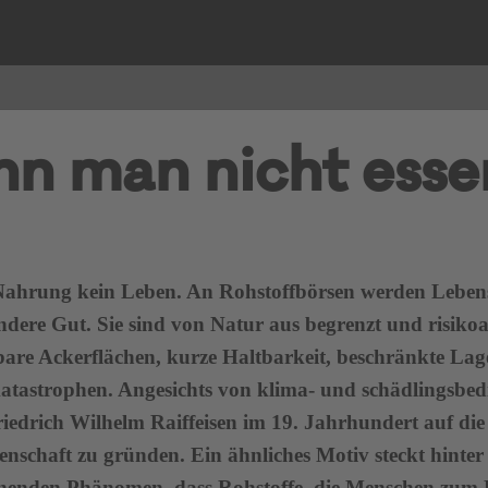
nn man nicht esse
ahrung kein Leben. An Rohstoffbörsen werden Lebens
ndere Gut. Sie sind von Natur aus begrenzt und risikoa
bare Ackerflächen, kurze Haltbarkeit, beschränkte Lag
atastrophen. Angesichts von klima- und schädlingsbed
edrich Wilhelm Raiffeisen im 19. Jahrhundert auf die 
enschaft zu gründen. Ein ähnliches Motiv steckt hinter
inenden Phänomen, dass Rohstoffe, die Menschen zum 