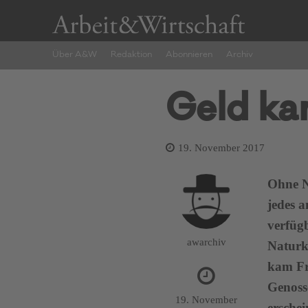
Über A&W
Redaktion
Abonnieren
Archiv
Geld ka
19. November 2017
Ohne N
jedes a
verfüg
awarchiv
Naturk
kam Fri
Genoss
19. November
ersche