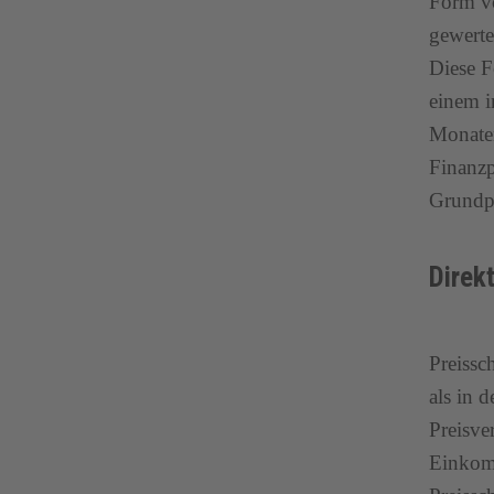
Form vo
gewerte
Diese F
einem i
Monaten
Finanzp
Grundp
Direk
Preissc
als in 
Preisve
Einkomm