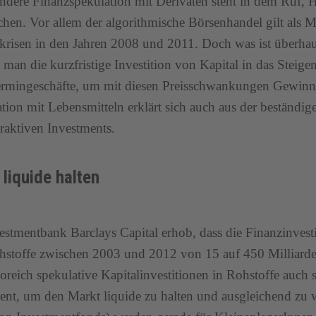
ndere Finanzspekulation mit Derivaten steht in dem Ruf, 
chen. Vor allem der algorithmische Börsenhandel gilt als M
risen in den Jahren 2008 und 2011. Doch was ist überhau
t man die kurzfristige Investition von Kapital in das Steig
rmingeschäfte, um mit diesen Preisschwankungen Gewinne
tion mit Lebensmitteln erklärt sich auch aus der beständig
traktiven Investments.
 liquide halten
estmentbank Barclays Capital erhob, dass die Finanzinvest
stoffe zwischen 2003 und 2012 von 15 auf 450 Milliarden
koreich spekulative Kapitalinvestitionen in Rohstoffe auch s
ent, um den Markt liquide zu halten und ausgleichend zu 