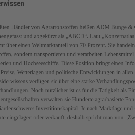
erwissen
ößten Händler von Agrarrohstoffen heißen ADM Bunge & C
ngefasst und abgekürzt als „ABCD“. Laut „Konzernatlas 
mt über einen Weltmarktanteil von 70 Prozent. Sie handeln
offen, sondern transportieren und verarbeiten Lebensmittel w
nerien und Hochseeschiffe. Diese Position bringt einen In
 Preise, Wetterlagen und politische Entwicklungen in allen
nsiderwissens verfügen sie über eine starke Verhandlungspos
rhandlungen. Noch nützlicher ist es für die Tätigkeit als Fin
entgesellschaften verwalten sie Hunderte agrarbasierte Fo
liardenschweres Investitionskapital. Je nach Marktlage und 
nte eingelagert oder verkauft, deshalb spricht man von „Zw