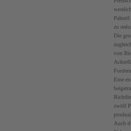
Preissc
westlic
Palmöl 
zu redu
Die gro
zugleic
von Bio
Ackerfl
Forderu
Eine e
beigetr
Richtli
zwölf P
produzi
Auch di