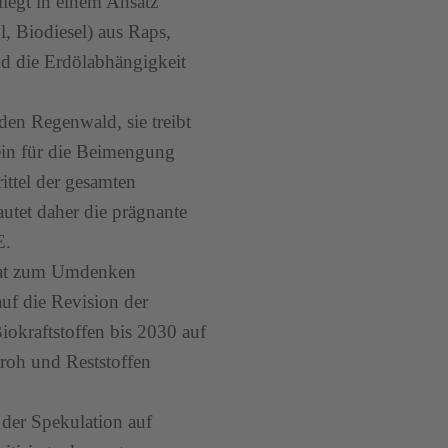
liegt in einem Ansatz
l, Biodiesel) aus Raps,
d die Erdölabhängigkeit
den Regenwald, sie treibt
lein für die Beimengung
ittel der gesamten
utet daher die prägnante
E.
hat zum Umdenken
uf die Revision der
iokraftstoffen bis 2030 auf
troh und Reststoffen
der Spekulation auf