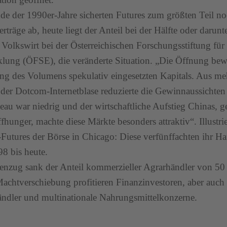
de der 1990er-Jahre sicherten Futures zum größten Teil no
rträge ab, heute liegt der Anteil bei der Hälfte oder darunt
, Volkswirt bei der Österreichischen Forschungsstiftung für 
lung (ÖFSE), die veränderte Situation. „Die Öffnung bewir
g des Volumens spekulativ eingesetzten Kapitals. Aus m
 der Dotcom-Internetblase reduzierte die Gewinnaussichten
eau war niedrig und der wirtschaftliche Aufstieg Chinas, 
fhunger, machte diese Märkte besonders attraktiv“. Illustri
Futures der Börse in Chicago: Diese verfünffachten ihr 
8 bis heute.
nzug sank der Anteil kommerzieller Agrarhändler von 50 
Machtverschiebung profitieren Finanzinvestoren, aber auch 
ndler und multinationale Nahrungsmittelkonzerne.