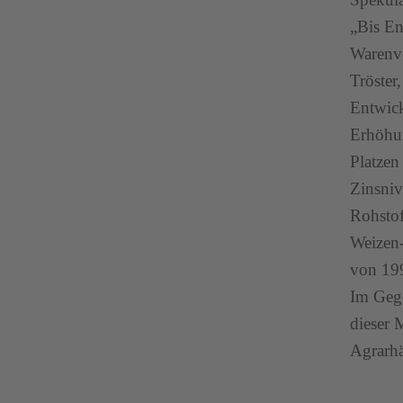
„Bis En
Warenve
Tröster
Entwick
Erhöhun
Platzen
Zinsniv
Rohstof
Weizen-
von 199
Im Gege
dieser 
Agrarhä