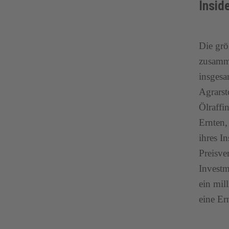
Insid
Die gr
zusamme
insgesa
Agrarst
Ölraffi
Ernten,
ihres I
Preisve
Investm
ein mil
eine Er