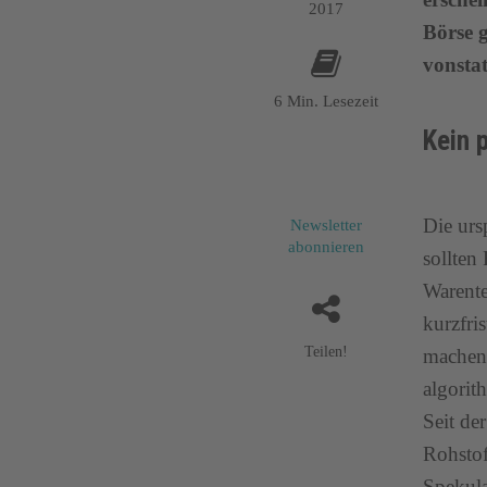
2017
Börse g
vonstat
6 Min. Lesezeit
Kein 
Die urs
Newsletter
abonnieren
sollten
Warente
kurzfri
Teilen!
machen,
algorit
Seit de
Rohstof
Spekula