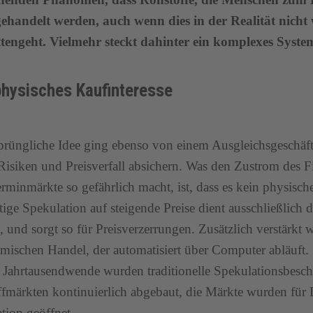
ehandelt werden, auch wenn dies in der Realität nicht 
tengeht. Vielmehr steckt dahinter ein komplexes Syste
physisches Kaufinteresse
prüngliche Idee ging ebenso von einem Ausgleichsgeschäf
 Risiken und Preisverfall absichern. Was den Zustrom des Fi
rminmärkte so gefährlich macht, ist, dass es kein physische
stige Spekulation auf steigende Preise dient ausschließlich
 und sorgt so für Preisverzerrungen. Zusätzlich verstärkt 
hmischen Handel, der automatisiert über Computer abläuft.
r Jahrtausendwende wurden traditionelle Spekulationsbesc
fmärkten kontinuierlich abgebaut, die Märkte wurden für D
tion geöffnet.