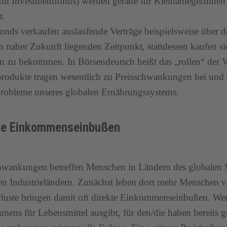
n Investmentfonds) werden gerade für KleinanlegerInnen 
t.
onds verkaufen auslaufende Verträge beispielsweise über
n naher Zukunft liegenden Zeitpunkt, stattdessen kaufen si
 zu bekommen. In Börsendeutsch heißt das „rollen“ der V
rodukte tragen wesentlich zu Preisschwankungen bei und 
robleme unseres globalen Ernährungssystems.
te Einkommenseinbußen
hwankungen betreffen Menschen in Ländern des globalen S
den Industrieländern. Zunächst leben dort mehr Menschen v
rluste bringen damit oft direkte Einkommenseinbußen. Wer
ens für Lebensmittel ausgibt, für den/die haben bereits g