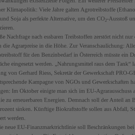
hwankungen existenzielle Folgen. Ein weiterer Preistreiber 
her Klimapolitik: Viele Jahre galten Agrotreibstoffe (Ethano
und Soja als perfekte Alternative, um den CO
-Ausstoß un
2
zieren.
ße Nachfrage nach essbaren Treibstoffen zerstört nicht nur 
h die Agrarpreise in die Höhe. Zur Veranschaulichung: Al
treibstoff für den Benzinbedarf in Österreich müsste ein Dr
äche eingesetzt werden. „Nahrungsmittel raus dem Tank“ la
ng von Gerhard Riess, Sekretär der Gewerkschaft PRO-G
ntsprechende Kampagne von NGOs und Gewerkschaften 
agen: Im Oktober einigte man sich im EU-Agrarausschuss a
nie zu erneuerbaren Energien. Demnach soll der Anteil an B
rozent sinken. Künftige Biokraftstoffe sollen aus Abfall, S
ert werden.
e neue EU-Finanzmarktrichtlinie soll Beschränkungen bei 