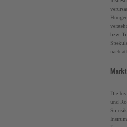
Insbeso
verursa
Hungerk
versteh
bzw. Te
Spekula
nach at
Markt
Die Inv
und Roh
So risi
Instrum