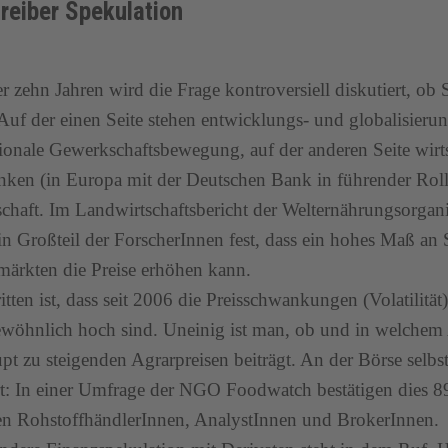
treiber Spekulation
er zehn Jahren wird die Frage kontroversiell diskutiert, ob 
Auf der einen Seite stehen entwicklungs- und globalisier
tionale Gewerkschaftsbewegung, auf der anderen Seite wirt
ken (in Europa mit der Deutschen Bank in führender Rolle
chaft. Im Landwirtschaftsbericht der Welternährungsorgan
 ein Großteil der ForscherInnen fest, dass ein hohes Maß an
ärkten die Preise erhöhen kann.
itten ist, dass seit 2006 die Preisschwankungen (Volatilität
wöhnlich hoch sind. Uneinig ist man, ob und in welche
pt zu steigenden Agrarpreisen beiträgt. An der Börse selbst
: In einer Umfrage der NGO Foodwatch bestätigen dies 8
en RohstoffhändlerInnen, AnalystInnen und BrokerInnen.