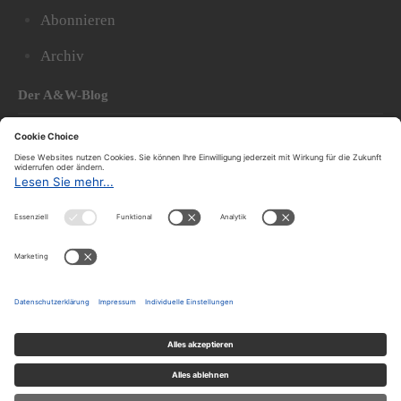
Abonnieren
Archiv
Der A&W-Blog
Der
A&W-Blog
ergänzt Online- und Print-Magazin
und
hat sich in den vergangenen Jahren zu einem der
bedeutendsten politischen Blogs in Österreich
entwickelt.
© 2020.
Impressum und Offenlegung
|
Datenschutzerklärung
|
Datenschutzeinstellungen