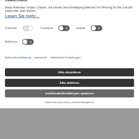
Archiv
Der A&W-Blog
Der
A&W-Blog
ergänzt Online- und Print-Magazin
und
hat sich in den vergangenen Jahren zu einem der
bedeutendsten politischen Blogs in Österreich
entwickelt.
© 2020.
Impressum und Offenlegung
|
Datenschutzerklärung
|
Datenschutzeinstellungen