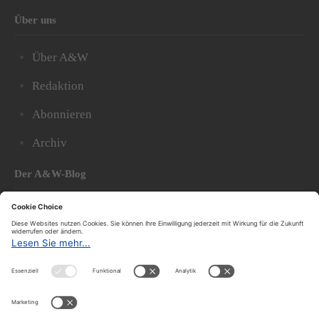
Über uns
Über A&W
Redaktion
Abonnieren
Archiv
Der A&W-Blog
Der
A&W-Blog
ergänzt Online- und Print-Magazin
und
hat sich in den vergangenen Jahren zu einem der
bedeutendsten politischen Blogs in Österreich
entwickelt.