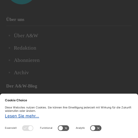
Über uns
Über A&W
Redaktion
Abonnieren
Archiv
Der A&W-Blog
Der
A&W-Blog
ergänzt Online- und Print-Magazin
und
hat sich in den vergangenen Jahren zu einem der
bedeutendsten politischen Blogs in Österreich
entwickelt.