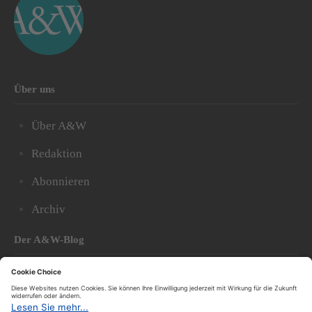
Über uns
Über A&W
Redaktion
Abonnieren
Archiv
Der A&W-Blog
Der
A&W-Blog
ergänzt Online- und Print-Magazin
und
hat sich in den vergangenen Jahren zu einem der
bedeutendsten politischen Blogs in Österreich