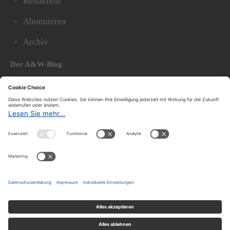
Redaktion
Abonnieren
Archiv
Der A&W-Blog
Der
A&W-Blog
ergänzt Online- und Print-Magazin
und
hat sich in den vergangenen Jahren zu einem der
bedeutendsten politischen Blogs in Österreich
entwickelt.
© 2020.
Impressum und Offenlegung
|
Datenschutzerklärung
|