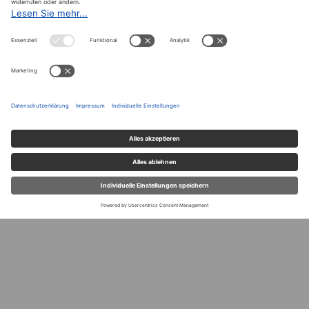
Archiv
Der A&W-Blog
Der
A&W-Blog
ergänzt Online- und Print-Magazin
und
hat sich in den vergangenen Jahren zu einem der
bedeutendsten politischen Blogs in Österreich
entwickelt.
© 2020.
Impressum und Offenlegung
|
Datenschutzerklärung
|
Datenschutzeinstellungen