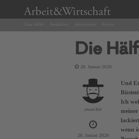
Über A&W
Redaktion
Abonnieren
Archiv
Die Hälf
20. Januar 2020
Und Em
Büsten
Ich wol
awarchiv
meiner
lackie
wenn i
20. Januar 2020
Bursche