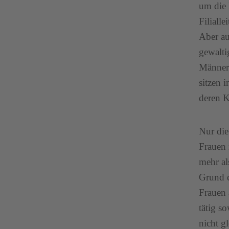
um die 
Filiall
Aber au
gewalti
Männern
sitzen 
deren K
Nur die
Frauen 
mehr a
Grund d
Frauen 
tätig s
nicht g