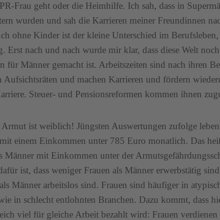
PR-Frau geht oder die Heimhilfe. Ich sah, dass in Superm
eitern wurden und sah die Karrieren meiner Freundinnen n
ch ohne Kinder ist der kleine Unterschied im Berufsleben
g. Erst nach und nach wurde mir klar, dass diese Welt noc
 für Männer gemacht ist. Arbeitszeiten sind nach ihren B
in Aufsichtsräten und machen Karrieren und fördern wiede
arriere. Steuer- und Pensionsreformen kommen ihnen zugu
 Armut ist weiblich! Jüngsten Auswertungen zufolge leben
mit einem Einkommen unter 785 Euro monatlich. Das heiß
ls Männer mit Einkommen unter der Armutsgefährdungss
afür ist, dass weniger Frauen als Männer erwerbstätig sind
als Männer arbeitslos sind. Frauen sind häufiger in atypi
owie in schlecht entlohnten Branchen. Dazu kommt, dass h
leich viel für gleiche Arbeit bezahlt wird: Frauen verdienen