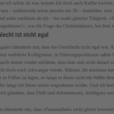
n ich schon da war, konnte ich doch auch Kaffee kochen. 
ann – mittlerweile schon jenseits der 30 – feststellen, das
rtel mehr verdiente als ich – bei exakt gleicher Tätigkeit. 
egnehmen?«, war die Frage des Chefredakteurs, bei dem i
lecht ist nicht egal
gsam dämmerte mir, dass das Geschlecht nicht egal war. A
t nur weibliche Kolleginnen, in Führungspositionen saßen 
 auch immer wieder erklärten, dass man sich nicht darauf v
cht doch noch schwanger würde. Männer, die durchaus bere
t zu Füßen zu legen, so lange es ihnen nicht die Hälfte i
So lange ich ihnen nichts wegnehmen wollte. Und ich beme
 ich glaubten, dass Fleiß und Arbeitseinsatz, Intelligenz un
 dämmerte mir, dass »Frauenarbeit« nicht gleich bewertet