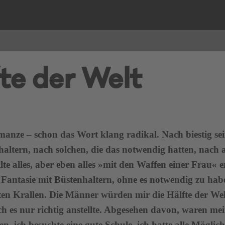
te der Welt
anze – schon das Wort klang radikal. Nach biestig se
haltern, nach solchen, die das notwendig hatten, nach 
lte alles, aber eben alles »mit den Waffen einer Frau« e
 Fantasie mit Büstenhaltern, ohne es notwendig zu hab
rten Krallen. Die Männer würden mir die Hälfte der We
ch es nur richtig anstellte. Abgesehen davon, waren me
n, ich besuchte eine gute Schule, ich hatte alle Möglich