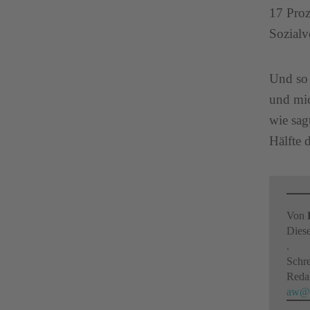
17 Proz
Sozialv
Und so 
und mic
wie sag
Hälfte 
Von
Diese
.
Schre
Reda
aw@o