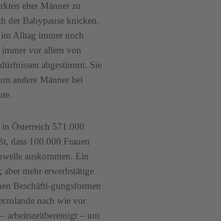
ärkten eher Männer zu
ach der Babypause knicken.
, im Alltag immer noch
h immer vor allem von
edürfnissen abgestimmt. Sie
rum andere Männer bei
te.
 in Österreich 571.000
t, dass 100.000 Frauen
chwelle auskommen. Ein
; aber mehr erwerbstätige
schen Beschäfti-gungsformen
ierzulande nach wie vor
 – arbeitszeitbereinigt – um