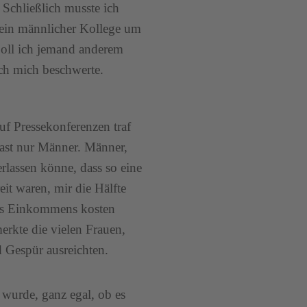
Schließlich musste ich
s ein männlicher Kollege um
»Soll ich jemand anderem
ch mich beschwerte.
uf Pressekonferenzen traf
fast nur Männer. Männer,
erlassen könne, dass so eine
it waren, mir die Hälfte
hres Einkommens kosten
rkte die vielen Frauen,
d Gespür ausreichten.
 wurde, ganz egal, ob es