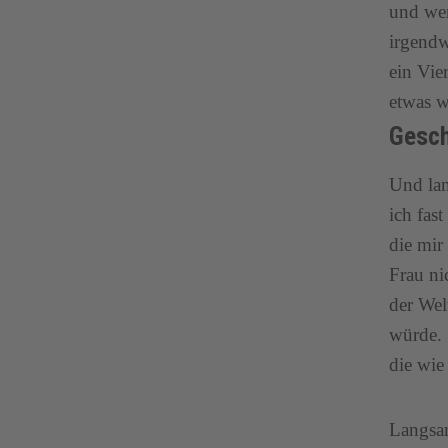
und wen
irgendw
ein Vie
etwas w
Gesch
Und lan
ich fas
die mir
Frau ni
der Wel
würde. 
die wie
Langsam