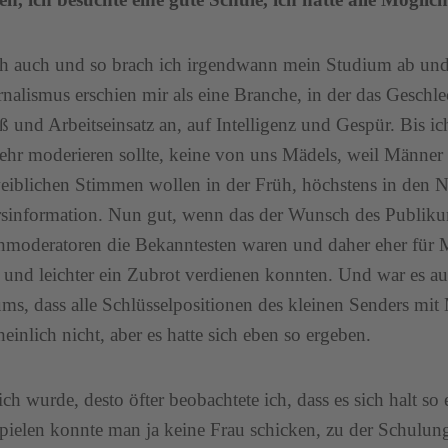
ch auch und so brach ich irgendwann mein Studium ab un
rnalismus erschien mir als eine Branche, in der das Geschl
iß und Arbeitseinsatz an, auf Intelligenz und Gespür. Bis
ehr moderieren sollte, keine von uns Mädels, weil Männe
eiblichen Stimmen wollen in der Früh, höchstens in den N
sinformation. Nun gut, wenn das der Wunsch des Publiku
hmoderatoren die Bekanntesten waren und daher eher für
und leichter ein Zubrot verdienen konnten. Und war es 
ms, dass alle Schlüsselpositionen des kleinen Senders mit
einlich nicht, aber es hatte sich eben so ergeben.
r ich wurde, desto öfter beobachtete ich, dass es sich halt 
pielen konnte man ja keine Frau schicken, zu der Schulung 