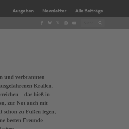
Ausgaben
Newsletter
Alle Beiträge
in und verbrannten
ausgefahrenen Krallen.
rreichen – das hieß in
en, zur Not auch mit
lt schon zu Füßen legen,
ine besten Freunde
keiten.