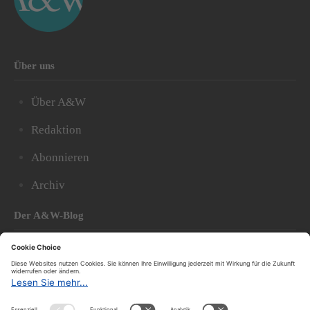
Über uns
Über A&W
Redaktion
Abonnieren
Archiv
Der A&W-Blog
Der
A&W-Blog
ergänzt Online- und Print-Magazin
und
hat sich in den vergangenen Jahren zu einem der
bedeutendsten politischen Blogs in Österreich
entwickelt.