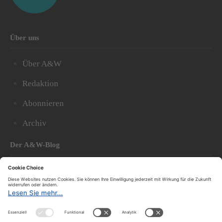
Über uns
Über A&W
Redaktion
Abonnieren
Archiv
Der A&W-Blog
Der
A&W-Blog
ergänzt Online- und Print-Magazin
und
hat sich in den vergangenen Jahren zu einem der
bedeutendsten politischen Blogs in Österreich
entwickelt.