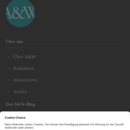
Über uns
Über A&W
Redaktion
Abonnieren
Archiv
Der A&W-Blog
Der
A&W-Blog
ergänzt Online- und Print-Magazin
und
hat sich in den vergangenen Jahren zu einem der