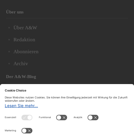
Über uns
Über A&W
Redaktion
Abonnieren
Archiv
Der A&W-Blog
Der
A&W-Blog
ergänzt Online- und Print-Magazin
und
hat sich in den vergangenen Jahren zu einem der
bedeutendsten politischen Blogs in Österreich
entwickelt.