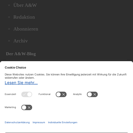
Über A&W
Redaktion
Abonnieren
Archiv
Der A&W-Blog
Der
A&W-Blog
ergänzt Online- und Print-Magazin
und
hat sich in den vergangenen Jahren zu einem der
bedeutendsten politischen Blogs in Österreich
entwickelt.