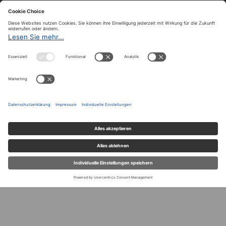
Über uns
Über A&W
Redaktion
Abonnieren
Archiv
Der A&W-Blog
Der
A&W-Blog
ergänzt Online- und Print-Magazin
und
hat sich in den vergangenen Jahren zu einem der
bedeutendsten politischen Blogs in Österreich
entwickelt.