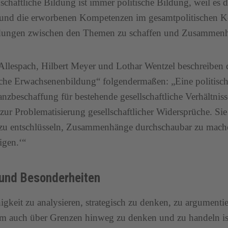
chaftliche Bildung ist immer politische Bildung, weil es d
 und die erworbenen Kompetenzen im gesamtpolitischen K
dungen zwischen den Themen zu schaffen und Zusammenhä
Allespach, Hilbert Meyer und Lothar Wentzel beschreiben 
sche Erwachsenenbildung“ folgendermaßen: „Eine politisch
nzbeschaffung für bestehende gesellschaftliche Verhältnisse‘
 zur Problematisierung gesellschaftlicher Widersprüche. Sie
 zu entschlüsseln, Zusammenhänge durchschaubar zu mach
igen.‘“
 und Besonderheiten
igkeit zu analysieren, strategisch zu denken, zu argumenti
em auch über Grenzen hinweg zu denken und zu handeln ist