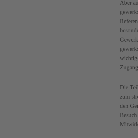
Aber au
gewerks
Referen
besonde
Gewerks
gewerks
wichtig
Zugang
Die Tei
zum str
den Gen
Besuch 
Mitwirk