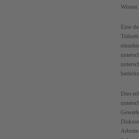
Wissen 
Eine de
Teilneh
einzeln
untersc
untersc
berücks
Dies er
untersc
Gewerks
Diskuss
Arbeitn