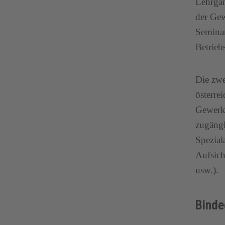
Lehrgän
der Gew
Seminar
Betrie
Die zwe
österre
Gewerks
zugängl
Spezial
Aufsich
usw.).
Binde