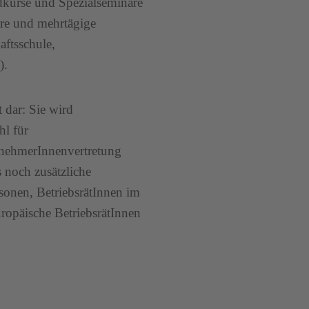
dkurse und Spezialseminare
are und mehrtägige
ftsschule,
).
 dar: Sie wird
hl für
tnehmerInnenvertretung
 noch zusätzliche
sonen, BetriebsrätInnen im
uropäische BetriebsrätInnen