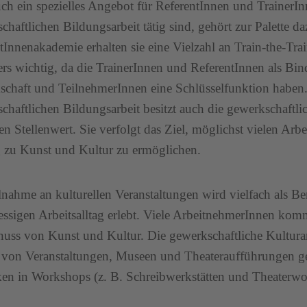
ch ein spezielles Angebot für ReferentInnen und TrainerInn
chaftlichen Bildungsarbeit tätig sind, gehört zur Palette da
tInnenakademie erhalten sie eine Vielzahl an Train-the-Tra
rs wichtig, da die TrainerInnen und ReferentInnen als Bi
chaft und TeilnehmerInnen eine Schlüsselfunktion habe
chaftlichen Bildungsarbeit besitzt auch die gewerkschaftli
en Stellenwert. Sie verfolgt das Ziel, möglichst vielen Ar
 zu Kunst und Kultur zu ermöglichen.
lnahme an kulturellen Veranstaltungen wird vielfach als B
essigen Arbeitsalltag erlebt. Viele ArbeitnehmerInnen komm
uss von Kunst und Kultur. Die gewerkschaftliche Kulturar
von Veranstaltungen, Museen und Theateraufführungen ge
en in Workshops (z. B. Schreibwerkstätten und Theaterwo