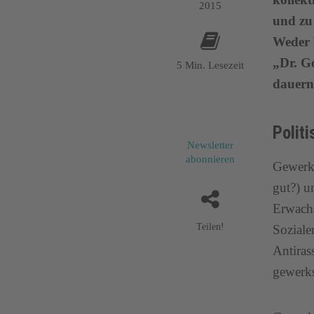
2015
und zu 
Weder 
„Dr. G
5 Min. Lesezeit
dauern
Polit
Newsletter
abonnieren
Gewerks
gut?) u
Erwachs
Teilen!
Soziale
Antiras
gewerks