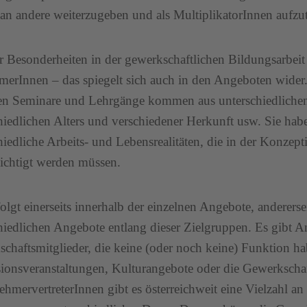
an andere weiterzugeben und als MultiplikatorInnen aufzut
r Besonderheiten in der gewerkschaftlichen Bildungsarbeit i
merInnen – das spiegelt sich auch in den Angeboten wider
en Seminare und Lehrgänge kommen aus unterschiedlichen
hiedlichen Alters und verschiedener Herkunft usw. Sie hab
hiedliche Arbeits- und Lebensrealitäten, die in der Konze
ichtigt werden müssen.
folgt einerseits innerhalb der einzelnen Angebote, anderersei
hiedlichen Angebote entlang dieser Zielgruppen. Es gibt A
chaftsmitglieder, die keine (oder noch keine) Funktion h
ionsveranstaltungen, Kulturangebote oder die Gewerkschaf
ehmervertreterInnen gibt es österreichweit eine Vielzahl a