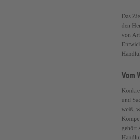
Das Zie
den Her
von Arb
Entwick
Handlun
Vom W
Konkret
und Sac
weiß, w
Kompete
gehört 
Handlun