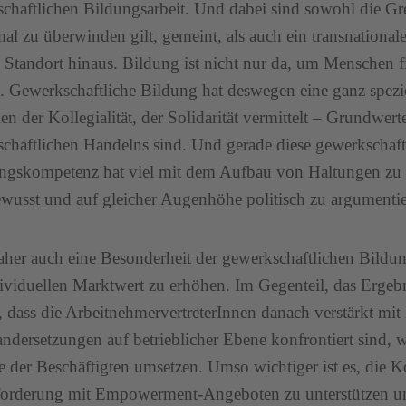
chaftlichen Bildungsarbeit. Und dabei sind sowohl die Gr
l zu überwinden gilt, gemeint, als auch ein transnational
 Standort hinaus. Bildung ist nicht nur da, um Menschen f
 Gewerkschaftliche Bildung hat deswegen eine ganz speziel
en der Kollegialität, der Solidarität vermittelt – Grundwerte
chaftlichen Handelns sind. Und gerade diese gewerkschaft
ngskompetenz hat viel mit dem Aufbau von Haltungen zu 
ewusst und auf gleicher Augenhöhe politisch zu argumentie
daher auch eine Besonderheit der gewerkschaftlichen Bildung,
ividuellen Marktwert zu erhöhen. Im Gegenteil, das Ergebni
t, dass die ArbeitnehmervertreterInnen danach verstärkt mi
ndersetzungen auf betrieblicher Ebene konfrontiert sind, w
se der Beschäftigten umsetzen. Umso wichtiger ist es, die K
orderung mit Empowerment-Angeboten zu unterstützen un