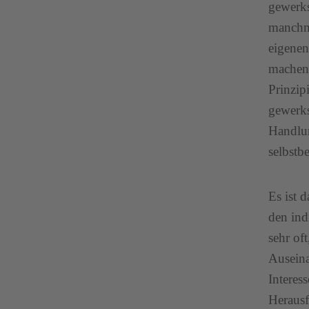
gewerks
manchma
eigenen
machen.
Prinzipi
gewerks
Handlu
selbstb
Es ist 
den ind
sehr of
Auseina
Interes
Herausf