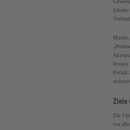
Gewerks
Inhalte
Verbin
Martin 
„Politi
Akzepta
Instanz
Politik
aufzuze
Ziele
Die Fäh
vor all