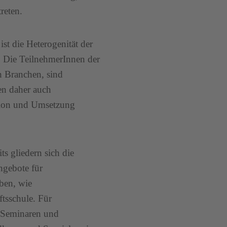
reten.
st die Heterogenität der
. Die TeilnehmerInnen der
 Branchen, sind
en daher auch
ption und Umsetzung
ts gliedern sich die
ngebote für
aben, wie
tsschule. Für
n Seminaren und