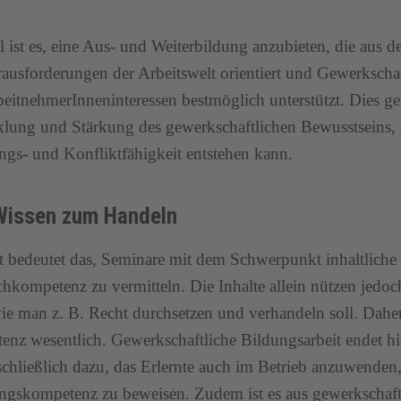
l ist es, eine Aus- und Weiterbildung anzubieten, die aus d
ausforderungen der Arbeitswelt orientiert und Gewerkschaf
eitnehmerInneninteressen bestmöglich unterstützt. Dies ge
lung und Stärkung des gewerkschaftlichen Bewusstseins, 
gs- und Konfliktfähigkeit entstehen kann.
issen zum Handeln
 bedeutet das, Seminare mit dem Schwerpunkt inhaltliche
hkompetenz zu vermitteln. Die Inhalte allein nützen jedoc
ie man z. B. Recht durchsetzen und verhandeln soll. Daher 
nz wesentlich. Gewerkschaftliche Bildungsarbeit endet hie
schließlich dazu, das Erlernte auch im Betrieb anzuwenden
gskompetenz zu beweisen. Zudem ist es aus gewerkschaftli