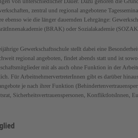
gen von unterschiedlicher Dauer. Dazu gehören die Grun
erkschaften, zentral und regional angebotene Tagessemin
e ebenso wie die länger dauernden Lehrgänge: Gewerkscha
bsrätInnenakademie (BRAK) oder Sozialakademie (SOZAK
ijährige Gewerkschaftsschule stellt dabei eine Besonderheit
ichweit regional angeboten, findet abends statt und ist sowo
chaftsmitglieder mit als auch ohne Funktion in der Arbei
ich. Für ArbeitnehmervertreterInnen gibt es darüber hinaus
angebote je nach ihrer Funktion (Behindertenvertrauensper
tsrat, Sicherheitsvertrauenspersonen, KonfliktlotsInnen, E
glied