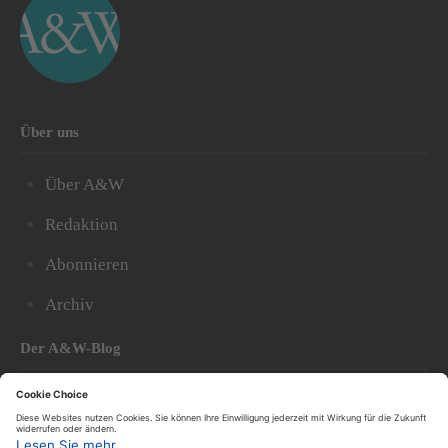
Über uns
Über A&W
Redaktion
Abonnieren
Archiv
Der A&W-Blog
Der
A&W-Blog
ergänzt Online- und Print-Magazin
und
hat sich in den vergangenen Jahren zu einem der