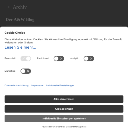
Archiv
Der A&W-Blog
Der
A&W-Blog
ergänzt Online- und Print-Magazin
und
hat sich in den vergangenen Jahren zu einem der
bedeutendsten politischen Blogs in Österreich
entwickelt.
© 2020.
Impressum und Offenlegung
|
Datenschutzerklärung
|
Datenschutzeinstellungen